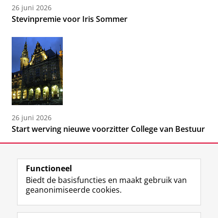
26 juni 2026
Stevinpremie voor Iris Sommer
26 juni 2026
Start werving nieuwe voorzitter College van Bestuur
Functioneel
Biedt de basisfuncties en maakt gebruik van
geanonimiseerde cookies.
F
L
R
I
Y
Volg de RUG
a
i
S
n
o