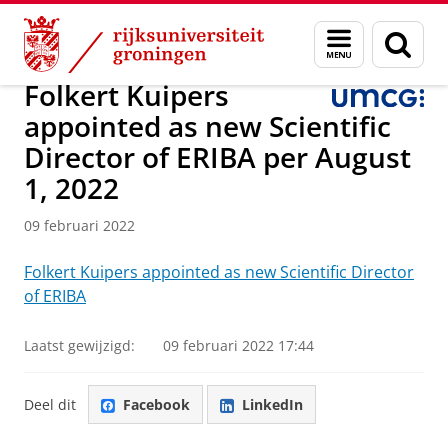
Skip
Skip
Onderzoek
Kindergeneeskunde
Menu
Zoek
to
to
en
Content
Navigation
zoeken
Folkert Kuipers
appointed as new Scientific
Director of ERIBA per August
1, 2022
09 februari 2022
Folkert Kuipers appointed as new Scientific Director
of ERIBA
Laatst gewijzigd:
09 februari 2022 17:44
Deel dit
Facebook
LinkedIn