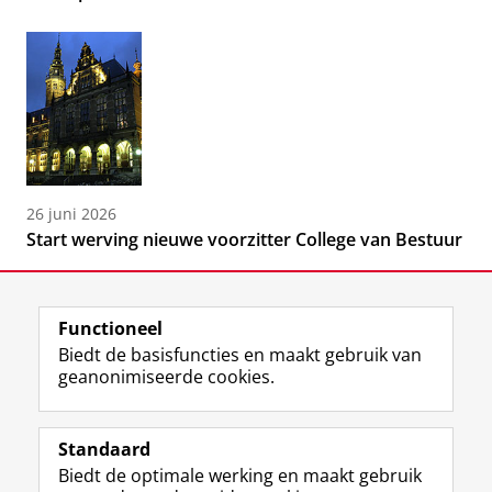
26 juni 2026
Start werving nieuwe voorzitter College van Bestuur
Functioneel
Biedt de basisfuncties en maakt gebruik van
geanonimiseerde cookies.
F
L
R
I
Y
Volg de RUG
a
i
S
n
o
Standaard
c
n
S
s
u
Biedt de optimale werking en maakt gebruik
e
k
-
t
T
Studiekiezers