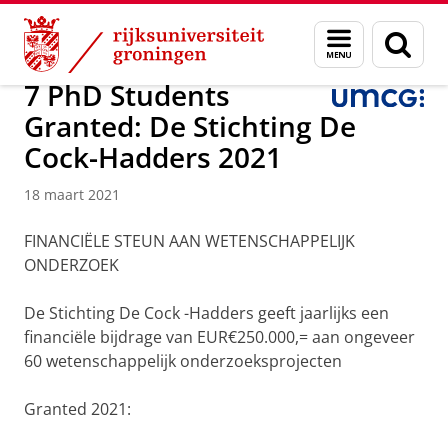
Skip
Skip
Onderzoek
Kindergeneeskunde
Menu
Zoek
to
to
en
Content
Navigation
zoeken
7 PhD Students
Granted: De Stichting De
Cock-Hadders 2021
18 maart 2021
FINANCIËLE STEUN AAN WETENSCHAPPELIJK
ONDERZOEK
De Stichting De Cock -Hadders geeft jaarlijks een
financiële bijdrage van EUR€250.000,= aan ongeveer
60 wetenschappelijk onderzoeksprojecten
Granted 2021: