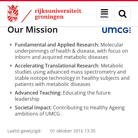
Skip
Skip
Onderzoek
Kindergeneeskunde
Menu
Zoek
to
to
en
Content
Navigation
zoeken
Our Mission
Fundamental and Applied Research:
Molecular
underpinnings of health & disease, with focus on
inborn and acquired metabolic diseases
Accelerating Translational Research
:
Metabolic
studies using advanced mass spectrometry and
stable isotope technology in healthy subjects and
patients with metabolic diseases
Advanced Teaching:
Educating the future
leadership
Societal Impact:
Contributing to Healthy Ageing
ambitions of UMCG
.
Laatst gewijzigd:
01 oktober 2016 13:35