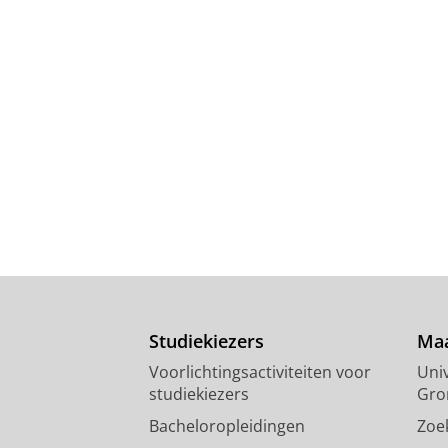
Studiekiezers
Maa
Voorlichtingsactiviteiten voor
Univ
studiekiezers
Gro
Bacheloropleidingen
Zoe