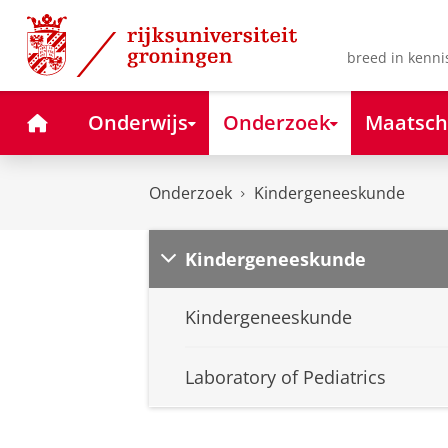
Skip
Skip
to
to
Content
Navigation
breed in kenni
Home
Onderwijs
Onderzoek
Maatsch
Onderzoek
Kindergeneeskunde
Kindergeneeskunde
Kindergeneeskunde
Laboratory of Pediatrics