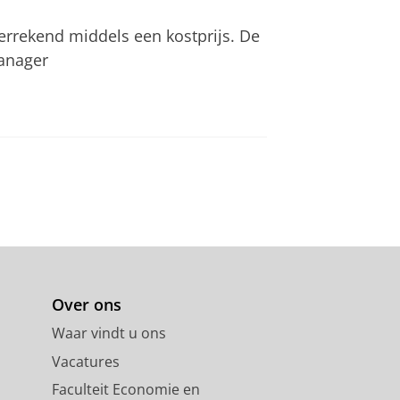
rrekend middels een kostprijs. De
manager
Over ons
Waar vindt u ons
Vacatures
Faculteit Economie en