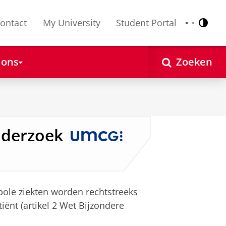
ontact
My University
Student Portal
Contr
Nederlands
English
 ons
Zoeken
nderzoek
ole ziekten worden rechtstreeks
iënt (artikel 2 Wet Bijzondere