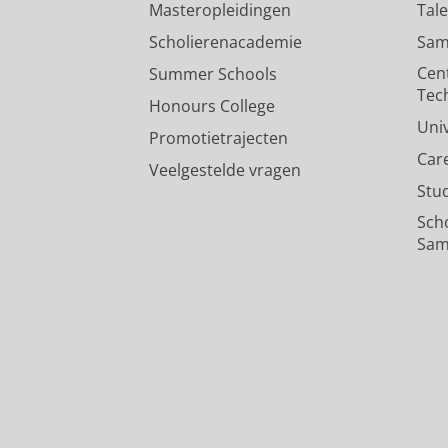
Masteropleidingen
Tal
Scholierenacademie
Sam
Cen
Summer Schools
Tec
Honours College
Uni
Promotietrajecten
Car
Veelgestelde vragen
Stu
Sch
Sam