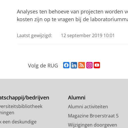
Analyses ten behoeve van projecten worden ve
kosten zijn op te vragen bij de laboratorium
Laatst gewijzigd:
12 september 2019 10:01
F
L
R
I
Y
Volg de RUG
a
i
S
n
o
c
n
S
s
u
e
k
-
t
T
b
e
f
a
u
o
d
e
g
b
tschappij/bedrijven
Alumni
o
I
e
r
e
ersiteitsbibliotheek
Alumni activiteiten
k
n
d
a
-
ningen
p
-
R
m
k
Magazine Broerstraat 5
a
p
i
-
a
k een deskundige
Wijzigingen doorgeven
g
a
j
a
n