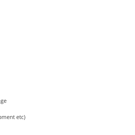
age
pment etc)