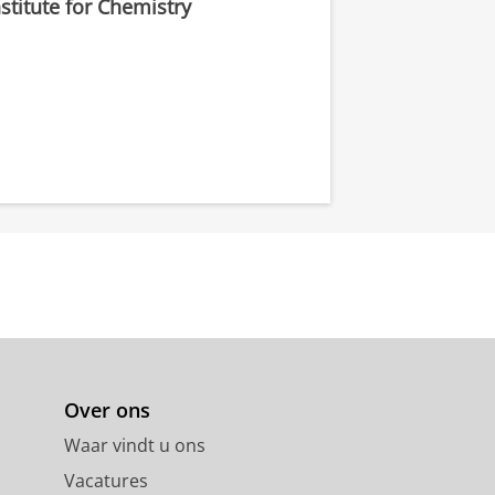
stitute for Chemistry
Over ons
Waar vindt u ons
Vacatures