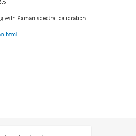
tes
g with Raman spectral calibration
an.html