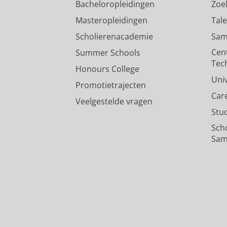
Bacheloropleidingen
Zoe
Masteropleidingen
Tal
Scholierenacademie
Sam
Cen
Summer Schools
Tec
Honours College
Uni
Promotietrajecten
Car
Veelgestelde vragen
Stu
Sch
Sam