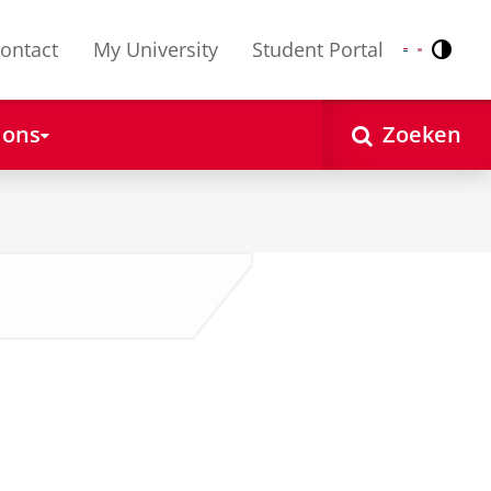
ontact
My University
Student Portal
Contr
Nederlands
English
 ons
Zoeken