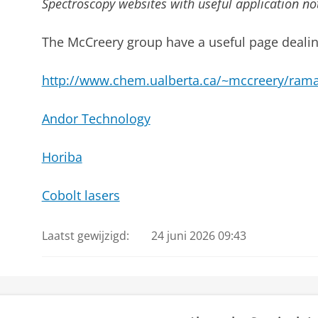
Spectroscopy websites with useful application no
The McCreery group have a useful page dealin
http://www.chem.ualberta.ca/~mccreery/ram
Andor Technology
Horiba
Cobolt lasers
Laatst gewijzigd:
24 juni 2026 09:43