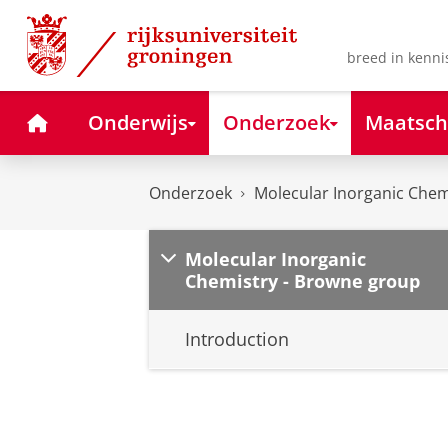
Skip
Skip
to
to
Content
Navigation
breed in kenni
Home
Onderwijs
Onderzoek
Maatsch
Onderzoek
Molecular Inorganic Chem
Molecular Inorganic
Chemistry - Browne group
Introduction