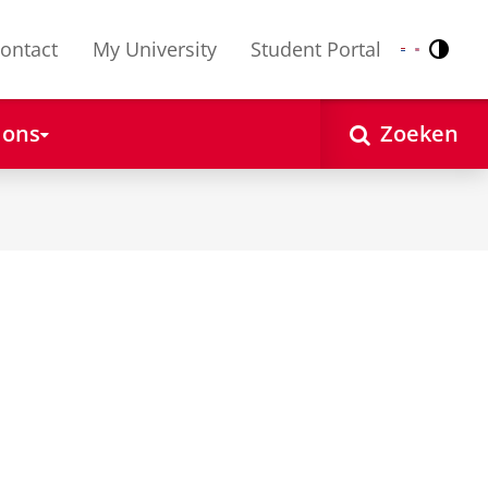
ontact
My University
Student Portal
Contr
Nederlands
English
 ons
Zoeken