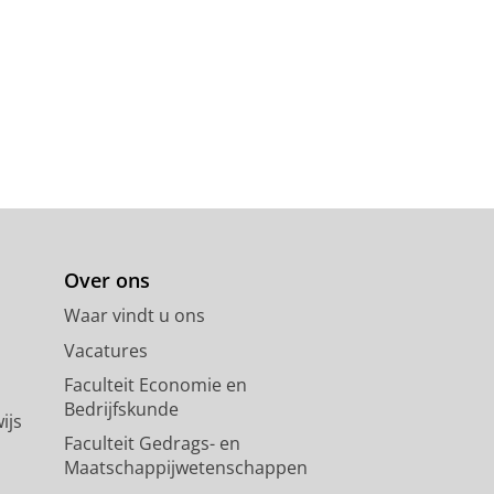
Over ons
Waar vindt u ons
Vacatures
Faculteit Economie en
Bedrijfskunde
ijs
Faculteit Gedrags- en
Maatschappijwetenschappen