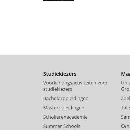
Studiekiezers
Maa
Voorlichtingsactiviteiten voor
Univ
studiekiezers
Gro
Bacheloropleidingen
Zoe
Masteropleidingen
Tal
Scholierenacademie
Sam
Cen
Summer Schools