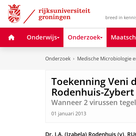
Skip
Skip
to
to
Content
Navigation
breed in kenni
Home
Onderwijs
Onderzoek
Maatsch
Onderzoek
Medische Microbiologie en
Toekenning Veni d
Rodenhuis-Zybert
Wanneer 2 virussen tegel
01 januari 2013
Dr. I.A. (Izabela) Rodenhuis (v), 