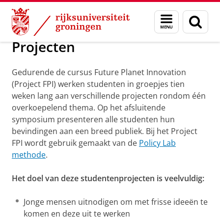
Skip
Skip
Onderzoek
Projects
Menu
Zoek
to
to
en
Content
Navigation
zoeken
Projecten
Gedurende de cursus Future Planet Innovation
(Project FPI) werken studenten in groepjes tien
weken lang aan verschillende projecten rondom één
overkoepelend thema. Op het afsluitende
symposium presenteren alle studenten hun
bevindingen aan een breed publiek. Bij het Project
FPI wordt gebruik gemaakt van de
Policy Lab
methode
.
Het doel van deze studentenprojecten is veelvuldig:
Jonge mensen uitnodigen om met frisse ideeën te
komen en deze uit te werken