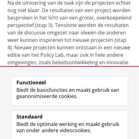
Na de uitvoering van de taak zijn de projecten echter
nog niet klaar. De resultaten van een project worden
besproken in het licht van een groter, overkoepelend
perspectief (stap 3). Tenslotte worden de resultaten
van de discussie omgezet naar ideeën die anderen
weer kunnen inspireren tot nieuwe projecten (stap
4). Nieuwe projecten kunnen ontstaan in een nieuwe
editie van het Policy Lab, maar ook in hele andere
omgevingen, zoals beleidsontwikkeling en innovatie.
Laatst gewijzigd:
02 juli 2020 15:15
Functioneel
Biedt de basisfuncties en maakt gebruik van
geanonimiseerde cookies.
F
L
R
I
Y
Volg de RUG
a
i
S
n
o
Standaard
c
n
S
s
u
Biedt de optimale werking en maakt gebruik
e
k
-
t
T
Studiekiezers
van onder andere videocookies.
b
e
f
a
u
Maatschappij/bedrijven
o
d
e
g
b