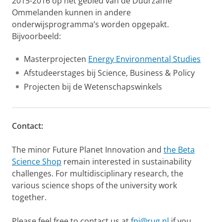
2015-2016 op het gebied van de Duurzame
Ommelanden kunnen in andere
onderwijsprogramma’s worden opgepakt.
Bijvoorbeeld:
Masterprojecten
Energy Environmental Studies
Afstudeerstages bij Science, Business & Policy
Projecten bij de Wetenschapswinkels
Contact:
The minor Future Planet Innovation and
the Beta
Science Shop
remain interested in sustainability
challenges. For multidisciplinary research, the
various science shops of the university work
together.
Please feel free to contact us at
fpi@rug.nl
if you