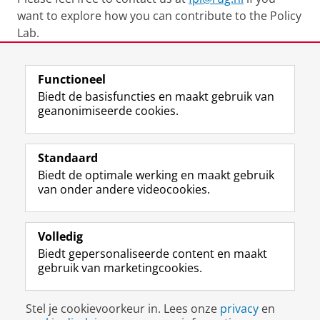
want to explore how you can contribute to the Policy
Lab.
Laatst gewijzigd:
28 mei 2026 12:13
Functioneel
Biedt de basisfuncties en maakt gebruik van
geanonimiseerde cookies.
F
L
R
I
Y
Volg de RUG
a
i
S
n
o
Standaard
c
n
S
s
u
Biedt de optimale werking en maakt gebruik
e
k
-
t
T
Studiekiezers
van onder andere videocookies.
b
e
f
a
u
Maatschappij/bedrijven
o
d
e
g
b
o
I
e
r
e
Alumni
k
n
d
a
-
Volledig
p
-
R
m
k
Biedt gepersonaliseerde content en maakt
Over ons
a
p
i
-
a
gebruik van marketingcookies.
g
a
j
a
n
i
g
k
c
a
Disclaimer & Copyright
Privacy
Cookies
n
i
s
c
a
Stel je cookievoorkeur in. Lees onze
privacy
en
Inloggen