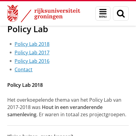
Skip
Skip
Onderzoek
Projects
Menu
Zoek
to
to
en
Content
Navigation
zoeken
Policy Lab
Policy Lab 2018
Policy Lab 2017
Policy Lab 2016
Contact
Policy Lab 2018
Het overkoepelende thema van het Policy Lab van
2017-2018 was
Hout in een veranderende
samenleving
. Er waren in totaal zes projectgroepen.