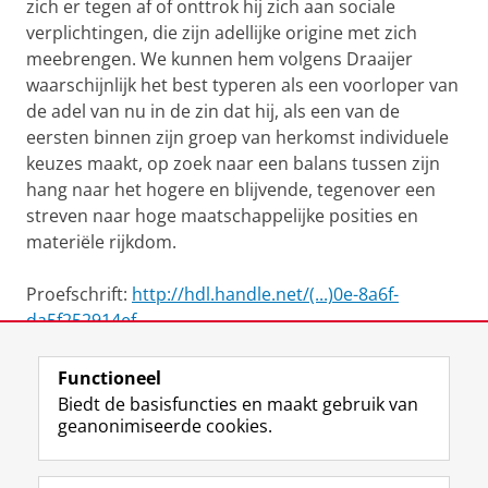
zich er tegen af of onttrok hij zich aan sociale
verplichtingen, die zijn adellijke origine met zich
meebrengen. We kunnen hem volgens Draaijer
waarschijnlijk het best typeren als een voorloper van
de adel van nu in de zin dat hij, als een van de
eersten binnen zijn groep van herkomst individuele
keuzes maakt, op zoek naar een balans tussen zijn
hang naar het hogere en blijvende, tegenover een
streven naar hoge maatschappelijke posities en
materiële rijkdom.
Proefschrift:
http://hdl.handle.net/(...)0e-8a6f-
da5f252914ef
Functioneel
View this page in:
English
Biedt de basisfuncties en maakt gebruik van
geanonimiseerde cookies.
F
L
R
I
Y
Volg de RUG
a
i
S
n
o