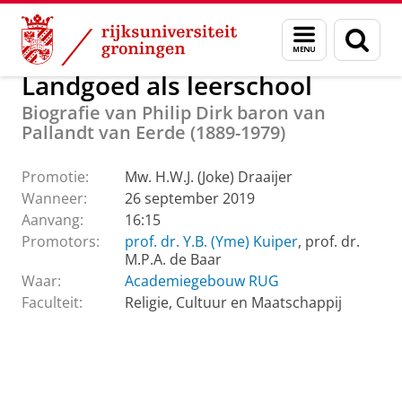
Skip
Skip
Onderwijs
PhD Programme
Menu
Zoek
to
to
en
Content
Navigation
zoeken
Landgoed als leerschool
Biografie van Philip Dirk baron van
Pallandt van Eerde (1889-1979)
Promotie:
Mw. H.W.J. (Joke) Draaijer
Wanneer:
26 september 2019
Aanvang:
16:15
Promotors:
prof. dr. Y.B. (Yme) Kuiper
, prof. dr.
M.P.A. de Baar
Waar:
Academiegebouw RUG
Faculteit:
Religie, Cultuur en Maatschappij