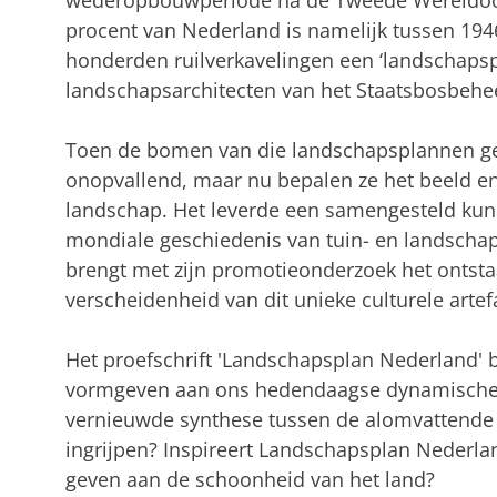
wederopbouwperiode na de Tweede Wereldoor
procent van Nederland is namelijk tussen 194
honderden ruilverkavelingen een ‘landschaps
landschapsarchitecten van het Staatsbosbehe
Toen de bomen van die landschapsplannen ge
onopvallend, maar nu bepalen ze het beeld e
landschap. Het leverde een samengesteld kuns
mondiale geschiedenis van tuin- en landschap
brengt met zijn promotieonderzoek het ontst
verscheidenheid van dit unieke culturele artefa
Het proefschrift 'Landschapsplan Nederland' b
vormgeven aan ons hedendaagse dynamische 
vernieuwde synthese tussen de alomvattende n
ingrijpen? Inspireert Landschapsplan Nederl
geven aan de schoonheid van het land?