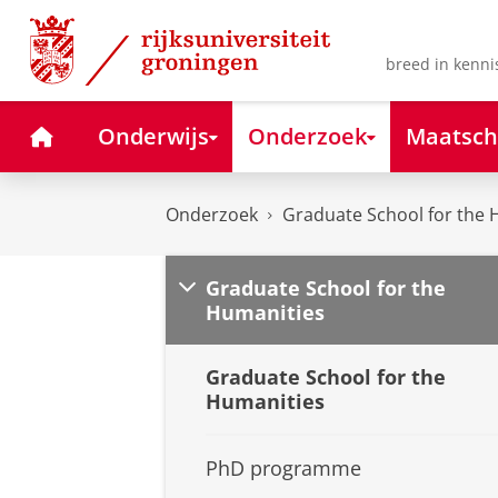
Skip
Skip
to
to
Content
Navigation
breed in kenni
Home
Onderwijs
Onderzoek
Maatsch
Onderzoek
Graduate School for the 
Graduate School for the
Humanities
Graduate School for the
Humanities
PhD programme