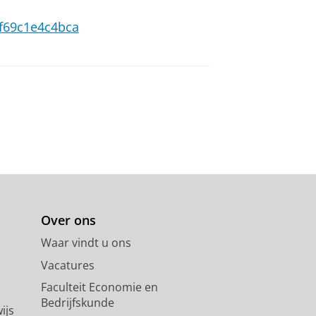
0-f69c1e4c4bca
Over ons
Waar vindt u ons
Vacatures
Faculteit Economie en
Bedrijfskunde
ijs