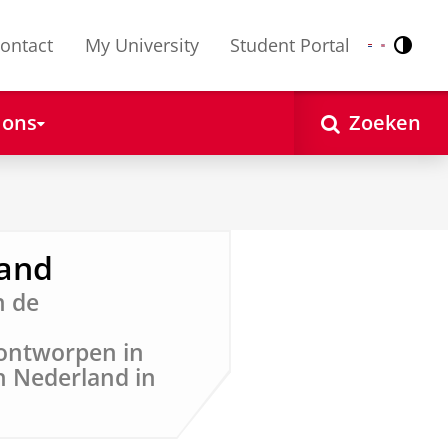
ontact
My University
Student Portal
Contr
Nederlands
English
 ons
Zoeken
and
n de
 ontworpen in
n Nederland in