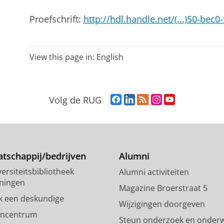
Proefschrift:
http://hdl.handle.net/(...)50-bec
View this page in:
English
F
L
R
I
Y
Volg de RUG
a
i
S
n
o
c
n
S
s
u
e
k
-
t
T
b
e
f
a
u
o
d
e
g
b
tschappij/bedrijven
Alumni
o
I
e
r
e
ersiteitsbibliotheek
Alumni activiteiten
k
n
d
a
-
ningen
p
-
R
m
k
Magazine Broerstraat 5
a
p
i
-
a
k een deskundige
Wijzigingen doorgeven
g
a
j
a
n
encentrum
Steun onderzoek en onderw
i
g
k
c
a