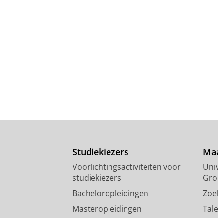
Studiekiezers
Maa
Voorlichtingsactiviteiten voor
Univ
studiekiezers
Gro
Bacheloropleidingen
Zoe
Masteropleidingen
Tal