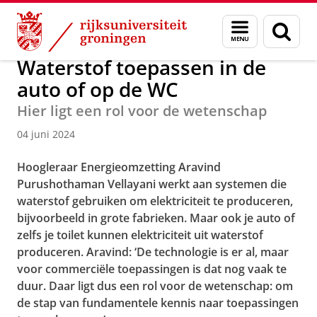
Skip
Skip
Onderzoek
News
Menu
Zoek
to
to
en
Content
Navigation
zoeken
Waterstof toepassen in de
auto of op de WC
Hier ligt een rol voor de wetenschap
04 juni 2024
Hoogleraar Energieomzetting Aravind
Purushothaman Vellayani werkt aan systemen die
waterstof gebruiken om elektriciteit te produceren,
bijvoorbeeld in grote fabrieken. Maar ook je auto of
zelfs je toilet kunnen elektriciteit uit waterstof
produceren. Aravind: ‘De technologie is er al, maar
voor commerciële toepassingen is dat nog vaak te
duur. Daar ligt dus een rol voor de wetenschap: om
de stap van fundamentele kennis naar toepassingen