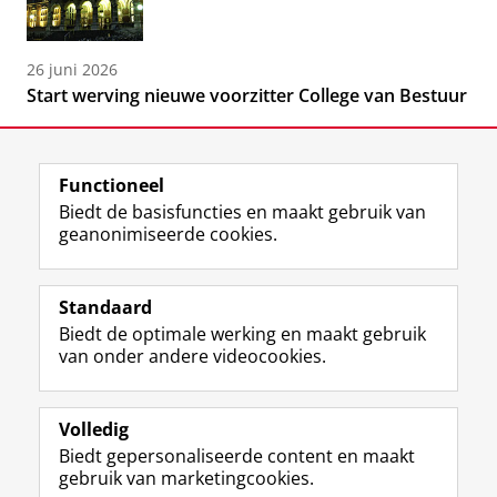
26 juni 2026
Start werving nieuwe voorzitter College van Bestuur
Functioneel
Biedt de basisfuncties en maakt gebruik van
geanonimiseerde cookies.
F
L
R
I
Y
Volg de RUG
a
i
S
n
o
Standaard
c
n
S
s
u
Biedt de optimale werking en maakt gebruik
e
k
-
t
T
Studiekiezers
van onder andere videocookies.
b
e
f
a
u
Maatschappij/bedrijven
o
d
e
g
b
o
I
e
r
e
Alumni
k
n
d
a
-
Volledig
p
-
R
m
k
Biedt gepersonaliseerde content en maakt
Over ons
a
p
i
-
a
gebruik van marketingcookies.
g
a
j
a
n