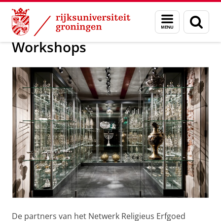
Skip
Skip
Onderzoek
Netwerk Religieus Erfgoed
Menu
Zoek
to
to
en
Content
Navigation
zoeken
Workshops
De partners van het Netwerk Religieus Erfgoed