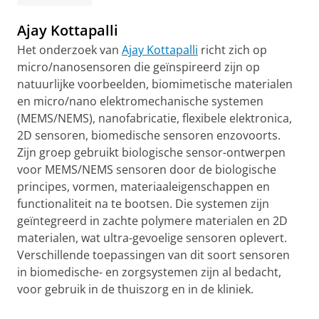
Ajay Kottapalli
Het onderzoek van
Ajay Kottapalli
richt zich op
micro/nanosensoren die geïnspireerd zijn op
natuurlijke voorbeelden, biomimetische materialen
en micro/nano elektromechanische systemen
(MEMS/NEMS), nanofabricatie, flexibele elektronica,
2D sensoren, biomedische sensoren enzovoorts.
Zijn groep gebruikt biologische sensor-ontwerpen
voor MEMS/NEMS sensoren door de biologische
principes, vormen, materiaaleigenschappen en
functionaliteit na te bootsen. Die systemen zijn
geïntegreerd in zachte polymere materialen en 2D
materialen, wat ultra-gevoelige sensoren oplevert.
Verschillende toepassingen van dit soort sensoren
in biomedische- en zorgsystemen zijn al bedacht,
voor gebruik in de thuiszorg en in de kliniek.
Video over Kottapalli's onderzoek naar sensoren die
geïnspireerd zijn op snorharen van zeehonden
Pas uw cookie instellingen aan
om deze