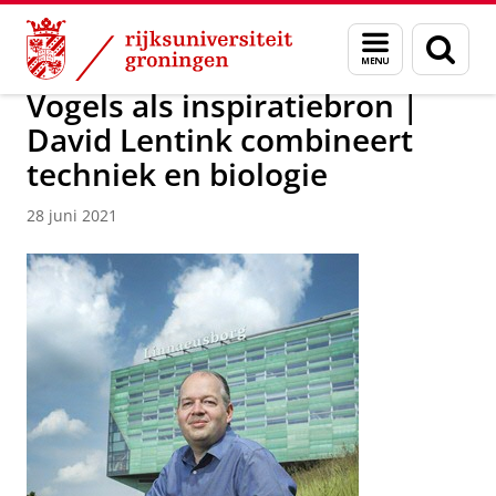
Skip
Skip
Onderzoek
Welcome
Messages
Menu
Zoek
to
to
en
Content
Navigation
zoeken
Vogels als inspiratiebron |
David Lentink combineert
techniek en biologie
28 juni 2021