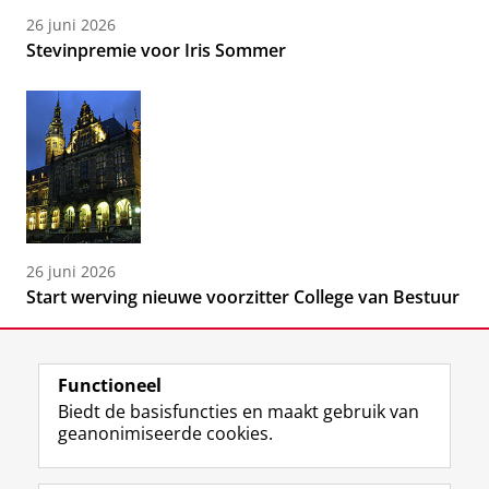
26 juni 2026
Stevinpremie voor Iris Sommer
26 juni 2026
Start werving nieuwe voorzitter College van Bestuur
Functioneel
Biedt de basisfuncties en maakt gebruik van
geanonimiseerde cookies.
F
L
R
I
Y
Volg de RUG