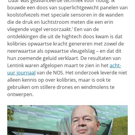
‘Daar was geavanceerde techniek voor nodig. Ik
bouwde een doos van superlichtgewicht panelen van
koolstofvezels met speciale sensoren in de wanden
die de druk en luchtstroom meten die een erin
vliegende vogel veroorzaakt.’ Een van de
ontdekkingen die uit de hightech doos kwam is dat
kolibries opwaartse kracht genereren met zowel de
neerwaartse als opwaartse vleugelslag – en dat dit
hun zoemende geluid verklaart. De resultaten van
Lentink waren afgelopen maart te zien in het
acht-
uur journaal
van de NOS. Het onderzoek leverde niet
alleen kennis op over kolibries, maar is ook te
gebruiken om stillere drones en windmolens te
ontwerpen.