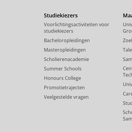
Studiekiezers
Maa
Voorlichtingsactiviteiten voor
Univ
studiekiezers
Gro
Bacheloropleidingen
Zoe
Masteropleidingen
Tal
Scholierenacademie
Sam
Cen
Summer Schools
Tec
Honours College
Uni
Promotietrajecten
Car
Veelgestelde vragen
Stu
Sch
Sam