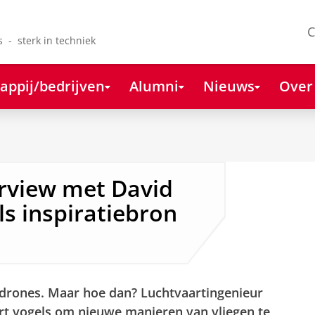
C
s - sterk in techniek
appij/bedrijven
Alumni
Nieuws
Over
erview met David
ls inspiratiebron
n drones. Maar hoe dan? Luchtvaartingenieur
rt vogels om nieuwe manieren van vliegen te