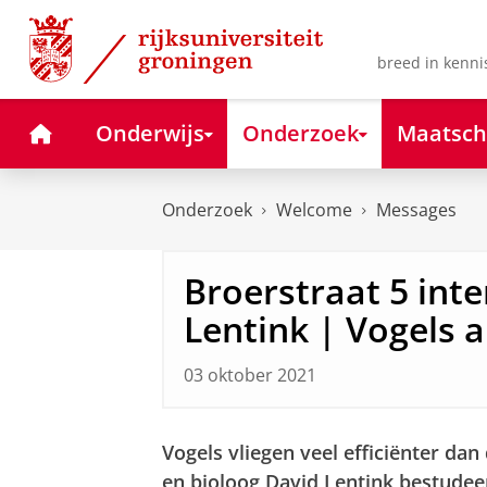
Skip
Skip
to
to
Content
Navigation
breed in kenni
Home
Onderwijs
Onderzoek
Maatsch
Onderzoek
Welcome
Messages
Broerstraat 5 int
Lentink | Vogels a
03 oktober 2021
Vogels vliegen veel efficiënter da
en
bioloog David Lentink bestudee