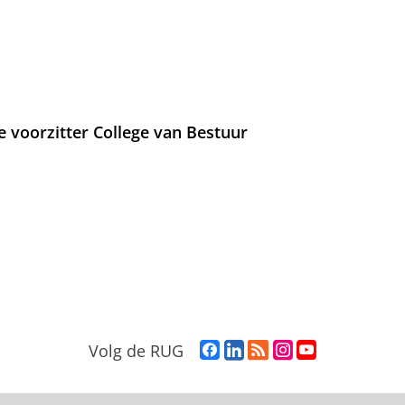
e voorzitter College van Bestuur
F
L
R
I
Y
Volg de RUG
a
i
S
n
o
c
n
S
s
u