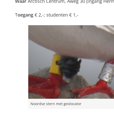
Waar
Arctisch Centrum, Aweg 30 (ingang Herm
T
oegang
€ 2,-; studenten € 1,-
Noordse stern met geolocator