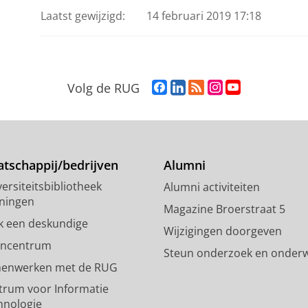
Laatst gewijzigd:
14 februari 2019 17:18
F
L
R
I
Y
Volg de RUG
a
i
S
n
o
c
n
S
s
u
e
k
-
t
T
b
e
f
a
u
o
d
e
g
b
tschappij/bedrijven
Alumni
o
I
e
r
e
ersiteitsbibliotheek
Alumni activiteiten
k
n
d
a
-
ningen
p
-
R
m
k
Magazine Broerstraat 5
a
p
i
-
a
k een deskundige
Wijzigingen doorgeven
g
a
j
a
n
encentrum
Steun onderzoek en onderw
i
g
k
c
a
enwerken met de RUG
n
i
s
c
a
a
n
u
o
l
trum voor Informatie
R
a
n
u
R
hnologie