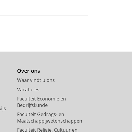
Over ons
Waar vindt u ons
Vacatures
Faculteit Economie en
Bedrijfskunde
ijs
Faculteit Gedrags- en
Maatschappijwetenschappen
Faculteit Religie, Cultuur en