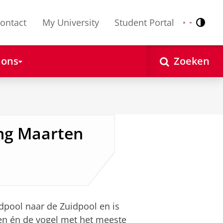
ontact
My University
Student Portal
Contr
Nederlands
English
 ons
Zoeken
ng Maarten
dpool naar de Zuidpool en is
n én de vogel met het meeste