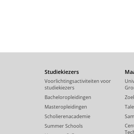
Studiekiezers
Maa
Voorlichtingsactiviteiten voor
Univ
studiekiezers
Gro
Bacheloropleidingen
Zoe
Masteropleidingen
Tal
Scholierenacademie
Sam
Cen
Summer Schools
Tec