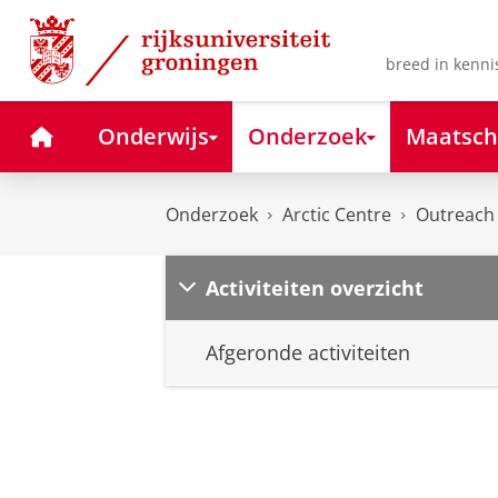
Skip
Skip
to
to
Content
Navigation
breed in kenni
Home
Onderwijs
Onderzoek
Maatsch
Onderzoek
Arctic Centre
Outreach
Activiteiten overzicht
Afgeronde activiteiten