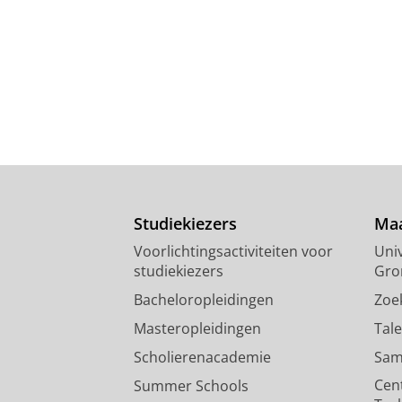
Studiekiezers
Maa
Voorlichtingsactiviteiten voor
Univ
studiekiezers
Gro
Bacheloropleidingen
Zoe
Masteropleidingen
Tal
Scholierenacademie
Sam
Cen
Summer Schools