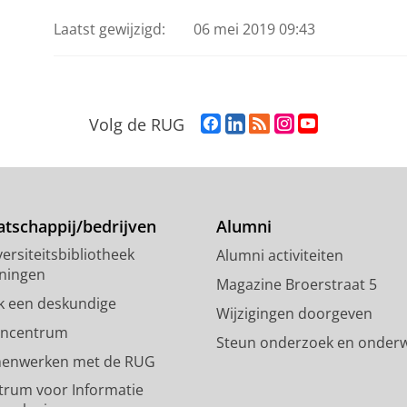
Laatst gewijzigd:
06 mei 2019 09:43
F
L
R
I
Y
Volg de RUG
a
i
S
n
o
c
n
S
s
u
e
k
-
t
T
b
e
f
a
u
o
d
e
g
b
tschappij/bedrijven
Alumni
o
I
e
r
e
ersiteitsbibliotheek
Alumni activiteiten
k
n
d
a
-
ningen
p
-
R
m
k
Magazine Broerstraat 5
a
p
i
-
a
k een deskundige
Wijzigingen doorgeven
g
a
j
a
n
encentrum
Steun onderzoek en onderw
i
g
k
c
a
enwerken met de RUG
n
i
s
c
a
a
n
u
o
l
trum voor Informatie
R
a
n
u
R