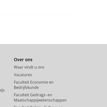
Over ons
Waar vindt u ons
Vacatures
Faculteit Economie en
Bedrijfskunde
ijs
Faculteit Gedrags- en
Maatschappijwetenschappen