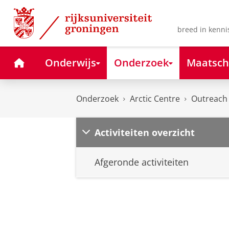
Skip
Skip
to
to
Content
Navigation
breed in kenni
Home
Onderwijs
Onderzoek
Maatsch
Onderzoek
Arctic Centre
Outreach
Activiteiten overzicht
Afgeronde activiteiten