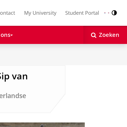
ontact
My University
Student Portal
Contr
Nederlands
English
 ons
Zoeken
Sip van
erlandse