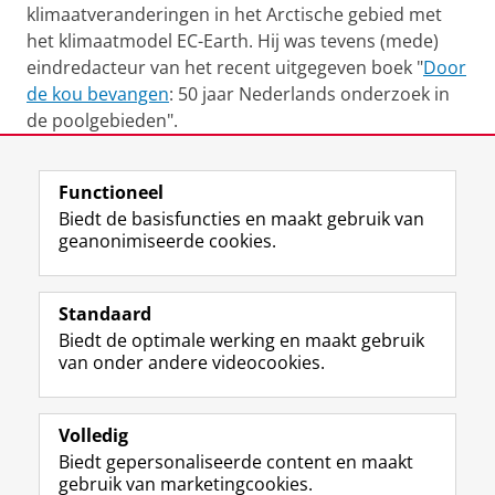
klimaatveranderingen in het Arctische gebied met
het klimaatmodel EC-Earth. Hij was tevens (mede)
eindredacteur van het recent uitgegeven boek "
Door
de kou bevangen
: 50 jaar Nederlands onderzoek in
de poolgebieden".
Laatst gewijzigd:
26 februari 2019 11:40
Functioneel
Biedt de basisfuncties en maakt gebruik van
geanonimiseerde cookies.
F
L
R
I
Y
Volg de RUG
a
i
S
n
o
Standaard
c
n
S
s
u
Biedt de optimale werking en maakt gebruik
e
k
-
t
T
Studiekiezers
van onder andere videocookies.
b
e
f
a
u
Maatschappij/bedrijven
o
d
e
g
b
o
I
e
r
e
Alumni
k
n
d
a
-
Volledig
p
-
R
m
k
Biedt gepersonaliseerde content en maakt
Over ons
a
p
i
-
a
gebruik van marketingcookies.