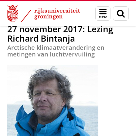
Skip
Skip
Onderzoek
Activiteiten overzicht
Menu
Zoek
to
to
en
Content
Navigation
zoeken
27 november 2017: Lezing
Richard Bintanja
Arctische klimaatverandering en
metingen van luchtvervuiling