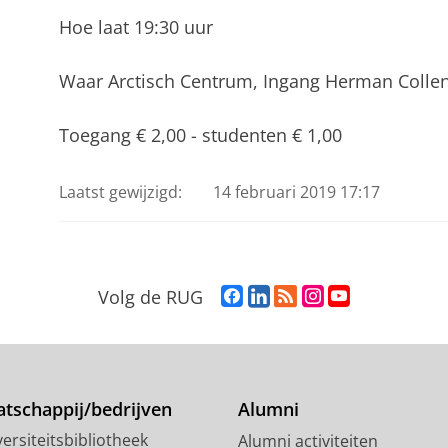
Hoe laat 19:30 uur
Waar Arctisch Centrum, Ingang Herman Collen
Toegang € 2,00 - studenten € 1,00
Laatst gewijzigd:
14 februari 2019 17:17
F
L
R
I
Y
Volg de RUG
a
i
S
n
o
c
n
S
s
u
e
k
-
t
T
b
e
f
a
u
o
d
e
g
b
tschappij/bedrijven
Alumni
o
I
e
r
e
ersiteitsbibliotheek
Alumni activiteiten