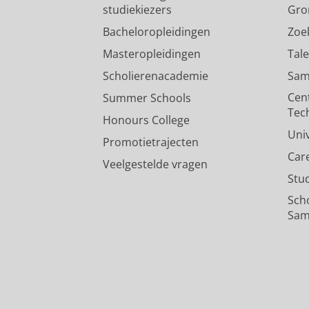
studiekiezers
Gro
Bacheloropleidingen
Zoe
Masteropleidingen
Tal
Scholierenacademie
Sam
Cen
Summer Schools
Tec
Honours College
Uni
Promotietrajecten
Car
Veelgestelde vragen
Stu
Sch
Sam