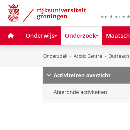
Skip
Skip
to
to
Content
Navigation
breed in kenni
Home
Onderwijs
Onderzoek
Maatsch
Onderzoek
Arctic Centre
Outreach
Activiteiten overzicht
Afgeronde activiteiten