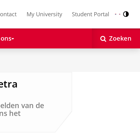
ontact
My University
Student Portal
Contr
Nederlands
English
 ons
Zoeken
etra
eelden van de
ens het