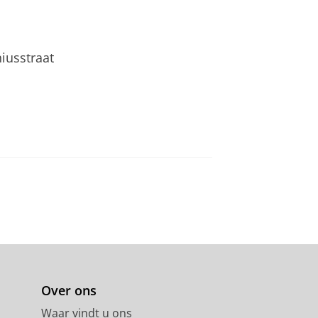
iusstraat
Over ons
Waar vindt u ons