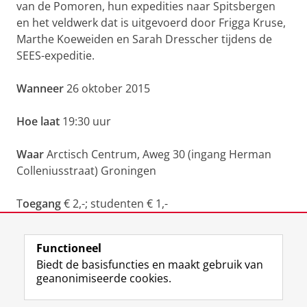
van de Pomoren, hun expedities naar Spitsbergen
en het veldwerk dat is uitgevoerd door Frigga Kruse,
Marthe Koeweiden en Sarah Dresscher tijdens de
SEES-expeditie.
Wanneer
26 oktober 2015
Hoe laat
19:30 uur
Waar
Arctisch Centrum, Aweg 30 (ingang Herman
Colleniusstraat) Groningen
T
oegang
€ 2,-; studenten € 1,-
Laatst gewijzigd:
14 februari 2019 17:17
Functioneel
Biedt de basisfuncties en maakt gebruik van
geanonimiseerde cookies.
F
L
R
I
Y
Volg de RUG