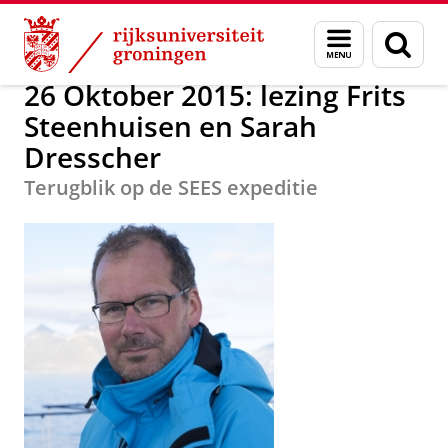
Skip
Skip
Onderzoek
Activiteiten overzicht
Menu
Zoek
to
to
en
Content
Navigation
zoeken
26 Oktober 2015: lezing Frits
Steenhuisen en Sarah
Dresscher
Terugblik op de SEES expeditie