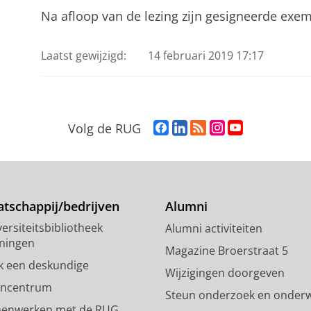
Na afloop van de lezing zijn gesigneerde exem
Laatst gewijzigd:
14 februari 2019 17:17
F
L
R
I
Y
Volg de RUG
a
i
S
n
o
c
n
S
s
u
e
k
-
t
T
b
e
f
a
u
o
d
e
g
b
tschappij/bedrijven
Alumni
o
I
e
r
e
ersiteitsbibliotheek
Alumni activiteiten
k
n
d
a
-
ningen
p
-
R
m
k
Magazine Broerstraat 5
a
p
i
-
a
k een deskundige
Wijzigingen doorgeven
g
a
j
a
n
encentrum
Steun onderzoek en onderw
i
g
k
c
a
enwerken met de RUG
n
i
s
c
a