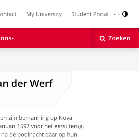
ontact
My University
Student Portal
Contr
Nederlands
English
 ons
Zoeken
van der Werf
z en zijn bemanning op Nova
anuari 1597 voor het eerst terug.
 na de poolnacht daar op hun