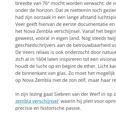
breedte van 76º mocht worden verwacht: de z
onder de horizon. Dat ze niettemin toch gezien
had zijn oorzaak in een lange afstand luchtspi
Veer geeft hiervan de eerste documentatie en 
het Nova Zembla verschijnsel. Vanaf het begi
geweest, vooral in eigen land. Nog steeds twi
geschiedschrijvers aan de betrouwbaarheid van
De Veers relaas is ook onderzocht door natuu
zich al in 1604 laten inspireren tot een vision
houdt de lucht op en begint de ether. Licht k
de binnenkant van glas. Zo moet het mogelijk
op Nova Zembla niet de zon zelf, maar haar re
In zijn lezing gaat Siebren van der Werf in op
zembla verschijnsel'
waarin hij pleit voor op
precisie en historische passie.