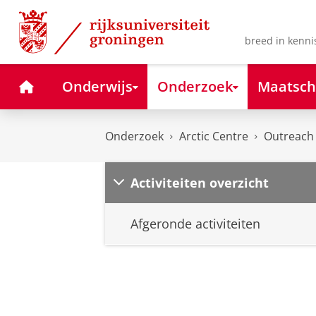
Skip
Skip
to
to
Content
Navigation
breed in kenni
Home
Onderwijs
Onderzoek
Maatsch
Onderzoek
Arctic Centre
Outreach
Activiteiten overzicht
Afgeronde activiteiten