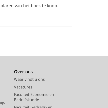
plaren van het boek te koop.
Over ons
Waar vindt u ons
Vacatures
Faculteit Economie en
Bedrijfskunde
ijs
Faculteit Gedrags- en