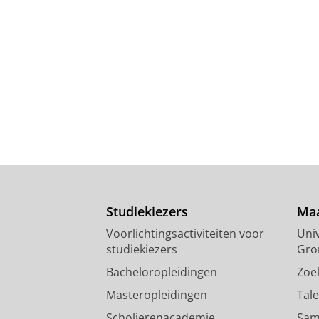
Studiekiezers
Maa
Voorlichtingsactiviteiten voor
Univ
studiekiezers
Gro
Bacheloropleidingen
Zoe
Masteropleidingen
Tal
Scholierenacademie
Sam