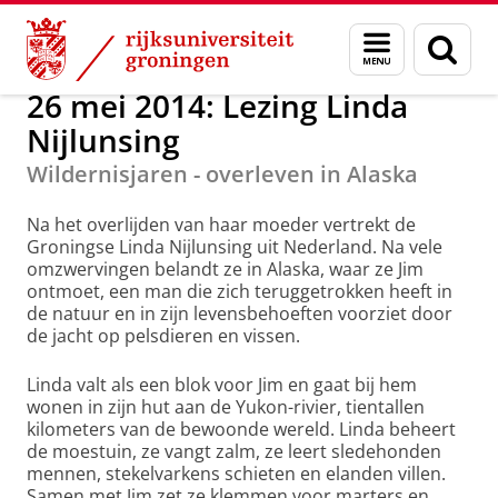
Skip
Skip
Onderzoek
Activiteiten overzicht
Menu
Zoek
to
to
en
Content
Navigation
zoeken
26 mei 2014: Lezing Linda
Nijlunsing
Wildernisjaren - overleven in Alaska
Na het overlijden van haar moeder vertrekt de
Groningse Linda Nijlunsing uit Nederland. Na vele
omzwervingen belandt ze in Alaska, waar ze Jim
ontmoet, een man die zich teruggetrokken heeft in
de natuur en in zijn levensbehoeften voorziet door
de jacht op pelsdieren en vissen.
Linda valt als een blok voor Jim en gaat bij hem
wonen in zijn hut aan de Yukon-rivier, tientallen
kilometers van de bewoonde wereld. Linda beheert
de moestuin, ze vangt zalm, ze leert sledehonden
mennen, stekelvarkens schieten en elanden villen.
Samen met Jim zet ze klemmen voor marters en