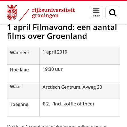
Skip
Skip
Onderzoek
Activiteiten overzicht
Menu
Zoek
to
to
en
Content
Navigation
zoeken
1 april Filmavond: een aantal
films over Groenland
1 april 2010
Wanneer:
19:30 uur
Hoe laat:
Waar:
Arctisch Centrum, A-weg 30
€ 2,- (incl. koffie of thee)
Toegang:
Op deze Groenlandse filmavond zullen diverse