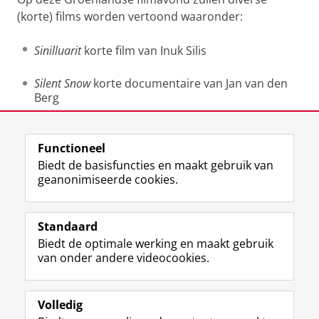
(korte) films worden vertoond waaronder:
Sinilluarit
korte film van Inuk Silis
Silent Snow
korte documentaire van Jan van den
Berg
Laatst gewijzigd:
14 februari 2019 17:17
Functioneel
Biedt de basisfuncties en maakt gebruik van
geanonimiseerde cookies.
F
L
R
I
Y
Volg de RUG
a
i
S
n
o
Standaard
c
n
S
s
u
Biedt de optimale werking en maakt gebruik
e
k
-
t
T
Studiekiezers
van onder andere videocookies.
b
e
f
a
u
Maatschappij/bedrijven
o
d
e
g
b
o
I
e
r
e
Alumni
k
n
d
a
-
Volledig
p
-
R
m
k