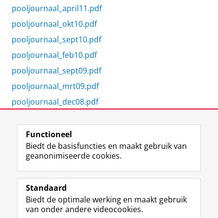
pooljournaal_april11.pdf
pooljournaal_okt10.pdf
pooljournaal_sept10.pdf
pooljournaal_feb10.pdf
pooljournaal_sept09.pdf
pooljournaal_mrt09.pdf
pooljournaal_dec08.pdf
pooljournaal_mrt08.pdf
Functioneel
Biedt de basisfuncties en maakt gebruik van
geanonimiseerde cookies.
F
L
R
I
Y
Volg de RUG
a
i
S
n
o
Standaard
c
n
S
s
u
Biedt de optimale werking en maakt gebruik
e
k
-
t
T
Studiekiezers
van onder andere videocookies.
b
e
f
a
u