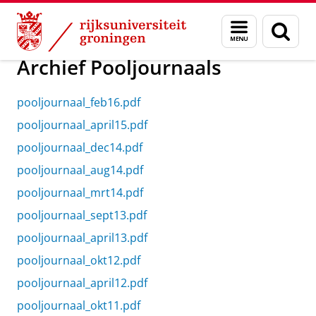
Skip
Skip
Onderzoek
Pooljournaal
Menu
Zoek
to
to
en
Content
Navigation
zoeken
Archief Pooljournaals
pooljournaal_feb16.pdf
pooljournaal_april15.pdf
pooljournaal_dec14.pdf
pooljournaal_aug14.pdf
pooljournaal_mrt14.pdf
pooljournaal_sept13.pdf
pooljournaal_april13.pdf
pooljournaal_okt12.pdf
pooljournaal_april12.pdf
pooljournaal_okt11.pdf