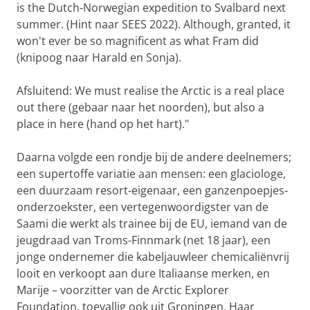
is the Dutch-Norwegian expedition to Svalbard next
summer. (Hint naar SEES 2022). Although, granted, it
won't ever be so magnificent as what Fram did
(knipoog naar Harald en Sonja).
Afsluitend: We must realise the Arctic is a real place
out there (gebaar naar het noorden), but also a
place in here (hand op het hart)."
Daarna volgde een rondje bij de andere deelnemers;
een supertoffe variatie aan mensen: een glaciologe,
een duurzaam resort-eigenaar, een ganzenpoepjes-
onderzoekster, een vertegenwoordigster van de
Saami die werkt als trainee bij de EU, iemand van de
jeugdraad van Troms-Finnmark (net 18 jaar), een
jonge ondernemer die kabeljauwleer chemicaliënvrij
looit en verkoopt aan dure Italiaanse merken, en
Marije – voorzitter van de Arctic Explorer
Foundation, toevallig ook uit Groningen. Haar