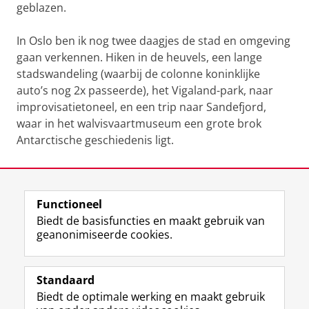
geblazen.
In Oslo ben ik nog twee daagjes de stad en omgeving
gaan verkennen. Hiken in de heuvels, een lange
stadswandeling (waarbij de colonne koninklijke
auto’s nog 2x passeerde), het Vigaland-park, naar
improvisatietoneel, en een trip naar Sandefjord,
waar in het walvisvaartmuseum een grote brok
Antarctische geschiedenis ligt.
Laatst gewijzigd:
09 december 2021 18:15
Functioneel
View this page in:
English
Biedt de basisfuncties en maakt gebruik van
geanonimiseerde cookies.
F
L
R
I
Y
Volg de RUG
a
i
S
n
o
Standaard
c
n
S
s
u
Biedt de optimale werking en maakt gebruik
e
k
-
t
T
Studiekiezers