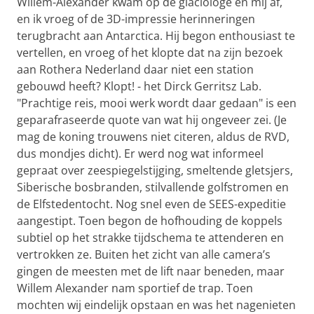
Willem-Alexander kwam op de glaciologe en mij af,
en ik vroeg of de 3D-impressie herinneringen
terugbracht aan Antarctica. Hij begon enthousiast te
vertellen, en vroeg of het klopte dat na zijn bezoek
aan Rothera Nederland daar niet een station
gebouwd heeft? Klopt! - het Dirck Gerritsz Lab.
"Prachtige reis, mooi werk wordt daar gedaan" is een
geparafraseerde quote van wat hij ongeveer zei. (Je
mag de koning trouwens niet citeren, aldus de RVD,
dus mondjes dicht). Er werd nog wat informeel
gepraat over zeespiegelstijging, smeltende gletsjers,
Siberische bosbranden, stilvallende golfstromen en
de Elfstedentocht. Nog snel even de SEES-expeditie
aangestipt. Toen begon de hofhouding de koppels
subtiel op het strakke tijdschema te attenderen en
vertrokken ze. Buiten het zicht van alle camera’s
gingen de meesten met de lift naar beneden, maar
Willem Alexander nam sportief de trap. Toen
mochten wij eindelijk opstaan en was het nagenieten