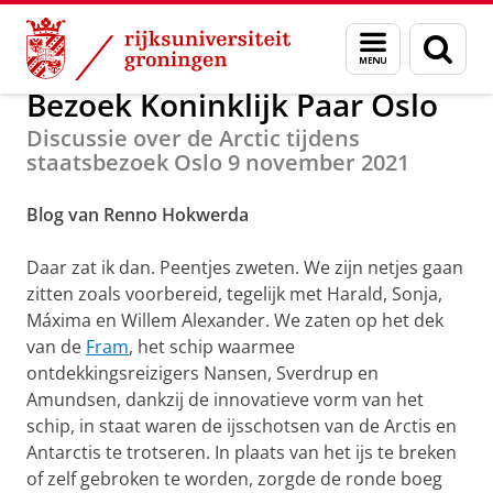
Skip
Skip
Willem Barentsz Polar Institute
Menu
Zoek
to
to
en
Content
Navigation
zoeken
Bezoek Koninklijk Paar Oslo
Discussie over de Arctic tijdens
staatsbezoek Oslo 9 november 2021
Blog van
Renno Hokwerda
Daar zat ik dan. Peentjes zweten. We zijn netjes gaan
zitten zoals voorbereid, tegelijk met Harald, Sonja,
Máxima en Willem Alexander. We zaten op het dek
van de
Fram
, het schip waarmee
ontdekkingsreizigers Nansen, Sverdrup en
Amundsen, dankzij de innovatieve vorm van het
schip, in staat waren de ijsschotsen van de Arctis en
Antarctis te trotseren. In plaats van het ijs te breken
of zelf gebroken te worden, zorgde de ronde boeg