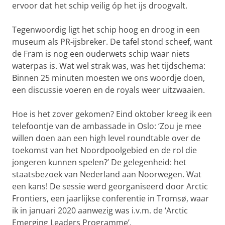
ervoor dat het schip veilig óp het ijs droogvalt.
Tegenwoordig ligt het schip hoog en droog in een
museum als PR-ijsbreker. De tafel stond scheef, want
de Fram is nog een ouderwets schip waar niets
waterpas is. Wat wel strak was, was het tijdschema:
Binnen 25 minuten moesten we ons woordje doen,
een discussie voeren en de royals weer uitzwaaien.
Hoe is het zover gekomen? Eind oktober kreeg ik een
telefoontje van de ambassade in Oslo: ‘Zou je mee
willen doen aan een high level roundtable over de
toekomst van het Noordpoolgebied en de rol die
jongeren kunnen spelen?’ De gelegenheid: het
staatsbezoek van Nederland aan Noorwegen. Wat
een kans! De sessie werd georganiseerd door Arctic
Frontiers, een jaarlijkse conferentie in Tromsø, waar
ik in januari 2020 aanwezig was i.v.m. de ‘Arctic
Emerging Leaders Programme’.