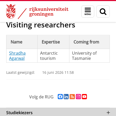
Skip
Skip
Onderzoek
Staff of the Arctic Centre
Menu
Zoek
to
to
en
Content
Navigation
zoeken
Visiting researchers
Name
Expertise
Coming from
Shradha
Antarctic
University of
Agarwal
tourism
Tasmanie
Laatst gewijzigd:
16 juni 2026 11:58
F
L
R
I
Y
Volg de RUG
a
i
S
n
o
c
n
S
s
u
e
k
-
t
T
Studiekiezers