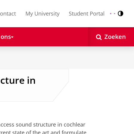
ontact
My University
Student Portal
Contr
Nederlands
English
 ons
Zoeken
cture in
ccess sound structure in cochlear
rent state of the art and formulate