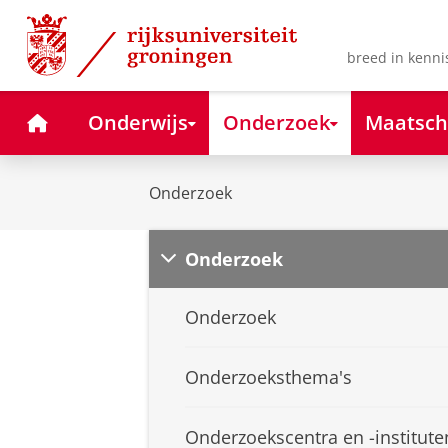
Skip
Skip
to
to
Content
Navigation
breed in kenni
Home
Onderwijs
Onderzoek
Maatsch
Onderzoek
Onderzoek
Onderzoek
Onderzoeksthema's
Onderzoekscentra en -institute