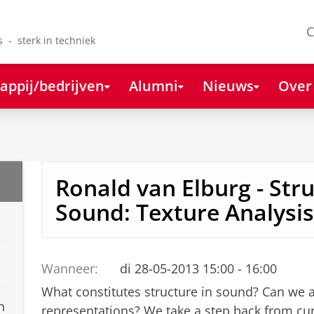
C
s - sterk in techniek
appij/bedrijven
Alumni
Nieuws
Over
Ronald van Elburg - Stru
Sound: Texture Analysis
Wanneer:
di 28-05-2013 15:00 - 16:00
What constitutes structure in sound? Can we a
n
representations? We take a step back from cur