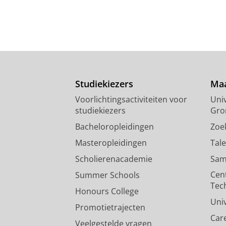
Studiekiezers
Maa
Voorlichtingsactiviteiten voor
Univ
studiekiezers
Gro
Bacheloropleidingen
Zoe
Masteropleidingen
Tal
Scholierenacademie
Sam
Cen
Summer Schools
Tec
Honours College
Uni
Promotietrajecten
Car
Veelgestelde vragen