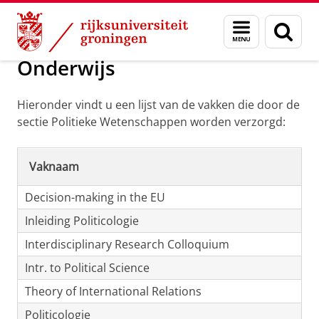
Skip
Skip
Politieke Wetenschappen
Menu
Zoek
to
to
en
Content
Navigation
zoeken
Onderwijs
Hieronder vindt u een lijst van de vakken die door de
sectie Politieke Wetenschappen worden verzorgd:
Vaknaam
Decision-making in the EU
Inleiding Politicologie
Interdisciplinary Research Colloquium
Intr. to Political Science
Theory of International Relations
Politicologie