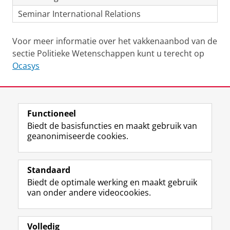
Seminar International Relations
Voor meer informatie over het vakkenaanbod van de
sectie Politieke Wetenschappen kunt u terecht op
Ocasys
Laatst gewijzigd:
06 april 2023 12:09
Functioneel
View this page in:
English
Biedt de basisfuncties en maakt gebruik van
geanonimiseerde cookies.
F
L
R
I
Y
Volg de RUG
a
i
S
n
o
Standaard
c
n
S
s
u
Biedt de optimale werking en maakt gebruik
e
k
-
t
T
Studiekiezers
van onder andere videocookies.
b
e
f
a
u
Maatschappij/bedrijven
o
d
e
g
b
o
I
e
r
e
Alumni
k
n
d
a
-
Volledig