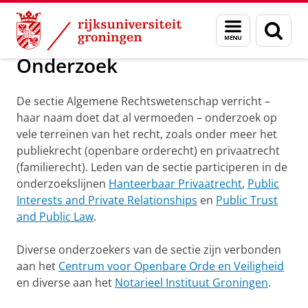
Skip
Skip
Algemene Rechtswetenschap
Menu
Zoek
to
to
en
Content
Navigation
zoeken
Onderzoek
De sectie Algemene Rechtswetenschap verricht –
haar naam doet dat al vermoeden – onderzoek op
vele terreinen van het recht, zoals onder meer het
publiekrecht (openbare orderecht) en privaatrecht
(familierecht). Leden van de sectie participeren in de
onderzoekslijnen
Hanteerbaar Privaatrecht
,
Public
Interests and Private Relationships
en
Public Trust
and Public Law
.
Diverse onderzoekers van de sectie zijn verbonden
aan het
Centrum voor Openbare Orde en Veiligheid
en diverse aan het
Notarieel Instituut Groningen
.