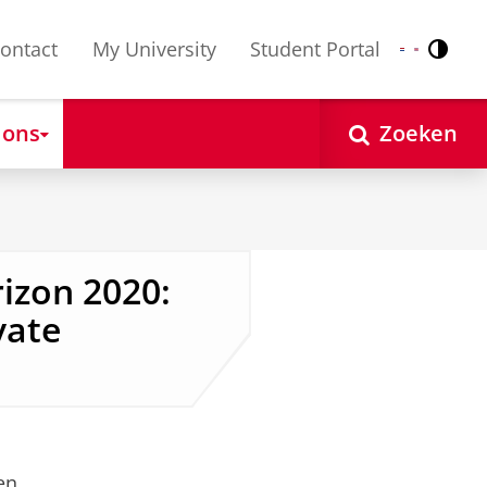
ontact
My University
Student Portal
Contr
Nederlands
English
 ons
Zoeken
izon 2020:
vate
en