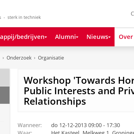
C
s - sterk in techniek
appij/bedrijven
Alumni
Nieuws
Over
Onderzoek
Organisatie
Workshop 'Towards Hor
Public Interests and Pri
Relationships
Wanneer:
do 12-12-2013 09:00 - 17:30
Waar:
Het Kasteel, Melkweg 1, Groning