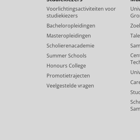
Voorlichtingsactiviteiten voor
Univ
studiekiezers
Gro
Bacheloropleidingen
Zoe
Masteropleidingen
Tal
Scholierenacademie
Sam
Cen
Summer Schools
Tec
Honours College
Uni
Promotietrajecten
Car
Veelgestelde vragen
Stu
Sch
Sam