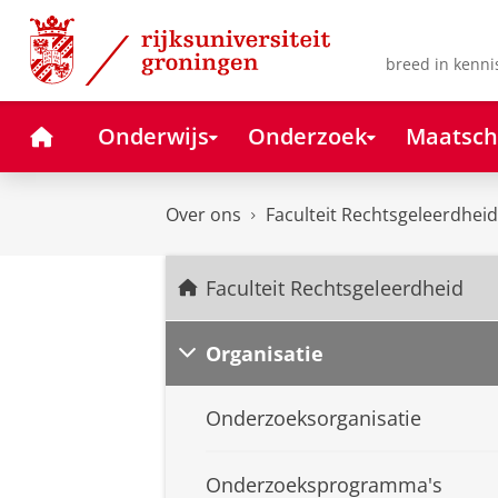
Skip
Skip
to
to
Content
Navigation
breed in kenni
Home
Onderwijs
Onderzoek
Maatsch
Over ons
Faculteit Rechtsgeleerdheid
Faculteit Rechtsgeleerdheid
Organisatie
Onderzoeksorganisatie
Onderzoeksprogramma's