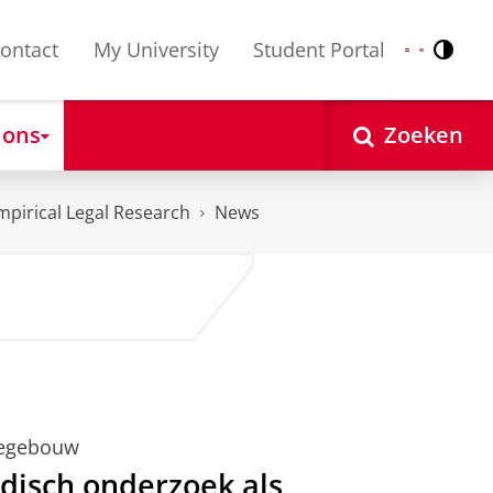
ontact
My University
Student Portal
Contr
Nederlands
English
 ons
Zoeken
mpirical Legal Research
News
iegebouw
disch onderzoek als