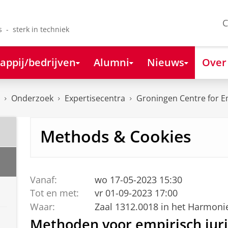
C
s - sterk in techniek
appij/bedrijven
Alumni
Nieuws
Over
Onderzoek
Expertisecentra
Groningen Centre for E
Methods & Cookies
Vanaf:
wo 17-05-2023 15:30
Tot en met:
vr 01-09-2023 17:00
Waar:
Zaal 1312.0018 in het Harmon
Methoden voor empirisch juri