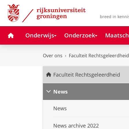
Skip
Skip
to
to
Content
Navigation
breed in kenni
Home
Onderwijs
Onderzoek
Maatsch
Over ons
Faculteit Rechtsgeleerdheid
Faculteit Rechtsgeleerdheid
News
News
News archive 2022