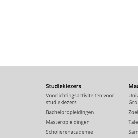
Studiekiezers
Maa
Voorlichtingsactiviteiten voor
Univ
studiekiezers
Gro
Bacheloropleidingen
Zoe
Masteropleidingen
Tal
Scholierenacademie
Sam