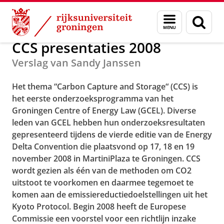
Skip
Skip
Groningen Centre of Energy Law and Sus
Menu
Zoek
to
to
en
Content
Navigation
zoeken
CCS presentaties 2008
Verslag van Sandy Janssen
Het thema “Carbon Capture and Storage“ (CCS) is
het eerste onderzoeksprogramma van het
Groningen Centre of Energy Law (GCEL). Diverse
leden van GCEL hebben hun onderzoeksresultaten
gepresenteerd tijdens de vierde editie van de Energy
Delta Convention die plaatsvond op 17, 18 en 19
november 2008 in MartiniPlaza te Groningen. CCS
wordt gezien als één van de methoden om CO2
uitstoot te voorkomen en daarmee tegemoet te
komen aan de emissiereductiedoelstellingen uit het
Kyoto Protocol. Begin 2008 heeft de Europese
Commissie een voorstel voor een richtlijn inzake