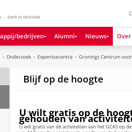
C
s - sterk in techniek
appij/bedrijven
Alumni
Nieuws
Over
Onderzoek
Expertisecentra
Gronings Centrum voor 
Blijf op de hoogte