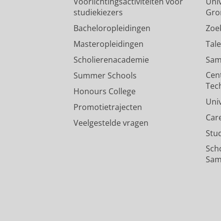
Voorlichtingsactiviteiten voor
Univ
studiekiezers
Gro
Bacheloropleidingen
Zoe
Masteropleidingen
Tal
Scholierenacademie
Sam
Cen
Summer Schools
Tec
Honours College
Uni
Promotietrajecten
Car
Veelgestelde vragen
Stu
Sch
Sam