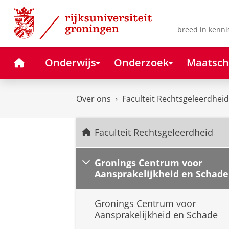
Skip
Skip
to
to
Content
Navigation
breed in kenni
Home
Onderwijs
Onderzoek
Maatsch
Over ons
Faculteit Rechtsgeleerdheid
Faculteit Rechtsgeleerdheid
Gronings Centrum voor
Aansprakelijkheid en Schade
Gronings Centrum voor
Aansprakelijkheid en Schade