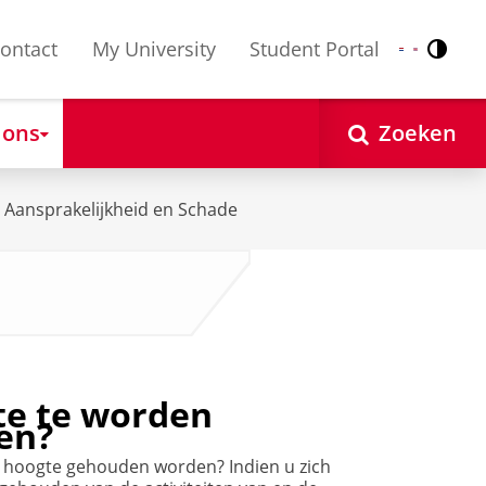
ontact
My University
Student Portal
Contr
Nederlands
English
 ons
Zoeken
Aansprakelijkheid en Schade