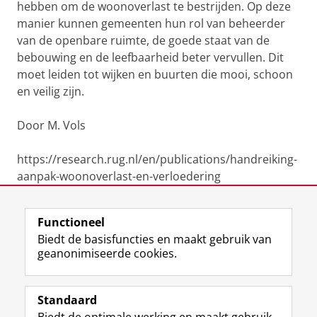
hebben om de woonoverlast te bestrijden. Op deze
manier kunnen gemeenten hun rol van beheerder
van de openbare ruimte, de goede staat van de
bebouwing en de leefbaarheid beter vervullen. Dit
moet leiden tot wijken en buurten die mooi, schoon
en veilig zijn.
Door M. Vols
https://research.rug.nl/en/publications/handreiking-
aanpak-woonoverlast-en-verloedering
Laatst gewijzigd:
14 november 2022 13:41
Functioneel
Biedt de basisfuncties en maakt gebruik van
geanonimiseerde cookies.
F
L
R
I
Y
Volg de RUG
a
i
S
n
o
Standaard
c
n
S
s
u