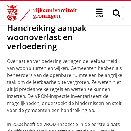
Skip
Skip
Centrum voor Openbare Orde en Veilig
Menu
Zoek
to
to
en
Content
Navigation
zoeken
Handreiking aanpak
woonoverlast en
verloedering
Overlast en verloedering verlagen de leefbaarheid
van woonbuurten en wijken. Gemeenten hebben als
beheerders van de openbare ruimte een belangrijke
taak om de leefbaarheid te vergroten. Ze weten niet
altijd precies welke regels en wetten ze kunnen
inzetten. De VROM-Inspectie inventariseert de
mogelijkheden, onderzoekt de hindernissen en stelt
voor de gemeenten een handreiking op.
In 2008 heeft de VROM-Inspectie in de eerste plaats