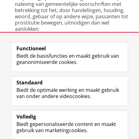
naleving van gemeentelijke voorschriften met
betrekking tot het, door handelingen, houding,
woord, gebaar of op andere wijze, passanten tot
prostitutie bewegen, uitnodigen dan wel
aanlokken
Laatst gewijzigd:
11 april 2019 12:05
Functioneel
Biedt de basisfuncties en maakt gebruik van
geanonimiseerde cookies.
F
L
R
I
Y
Volg de RUG
a
i
S
n
o
Standaard
c
n
S
s
u
Biedt de optimale werking en maakt gebruik
e
k
-
t
T
Studiekiezers
van onder andere videocookies.
b
e
f
a
u
Maatschappij/bedrijven
o
d
e
g
b
o
I
e
r
e
Alumni
k
n
d
a
-
Volledig
p
-
R
m
k
Biedt gepersonaliseerde content en maakt
Over ons
a
p
i
-
a
gebruik van marketingcookies.
g
a
j
a
n