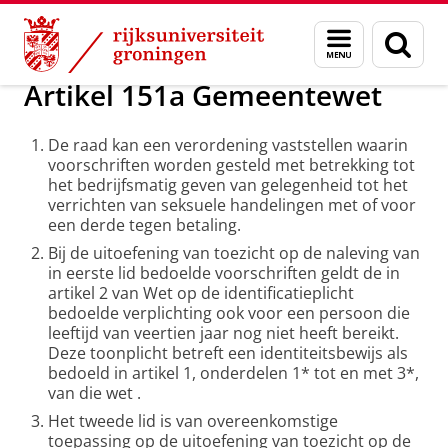
Skip
Skip
Centrum voor Openbare Orde en Veilig
Menu
Zoek
to
to
en
Content
Navigation
zoeken
Artikel 151a Gemeentewet
De raad kan een verordening vaststellen waarin
voorschriften worden gesteld met betrekking tot
het bedrijfsmatig geven van gelegenheid tot het
verrichten van seksuele handelingen met of voor
een derde tegen betaling.
Bij de uitoefening van toezicht op de naleving van
in eerste lid bedoelde voorschriften geldt de in
artikel 2 van Wet op de identificatieplicht
bedoelde verplichting ook voor een persoon die
leeftijd van veertien jaar nog niet heeft bereikt.
Deze toonplicht betreft een identiteitsbewijs als
bedoeld in artikel 1, onderdelen 1* tot en met 3*,
van die wet .
Het tweede lid is van overeenkomstige
toepassing op de uitoefening van toezicht op de