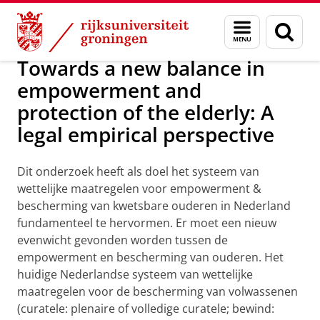
Skip
Skip
Over ons
Consortiumprojecten
Menu
Zoek
to
to
en
Content
Navigation
zoeken
Towards a new balance in
empowerment and
protection of the elderly: A
legal empirical perspective
Dit onderzoek heeft als doel het systeem van
wettelijke maatregelen voor empowerment &
bescherming van kwetsbare ouderen in Nederland
fundamenteel te hervormen. Er moet een nieuw
evenwicht gevonden worden tussen de
empowerment en bescherming van ouderen. Het
huidige Nederlandse systeem van wettelijke
maatregelen voor de bescherming van volwassenen
(curatele: plenaire of volledige curatele; bewind: