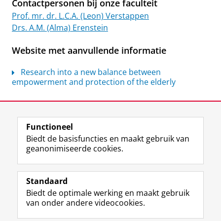
Contactpersonen bij onze faculteit
Prof. mr. dr. L.C.A. (Leon) Verstappen
Drs. A.M. (Alma) Erenstein
Website met aanvullende informatie
Research into a new balance between
empowerment and protection of the elderly
Laatst gewijzigd:
07 juli 2026 10:46
Functioneel
View this page in:
English
Biedt de basisfuncties en maakt gebruik van
geanonimiseerde cookies.
F
L
R
I
Y
Volg de RUG
a
i
S
n
o
Standaard
c
n
S
s
u
Biedt de optimale werking en maakt gebruik
e
k
-
t
T
Studiekiezers
van onder andere videocookies.
b
e
f
a
u
Maatschappij/bedrijven
o
d
e
g
b