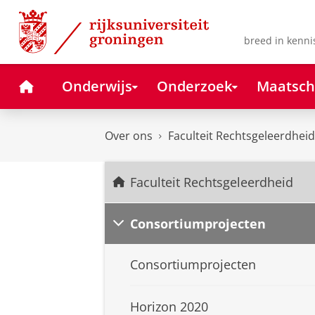
Skip
Skip
to
to
Content
Navigation
breed in kenni
Home
Onderwijs
Onderzoek
Maatsch
Over ons
Faculteit Rechtsgeleerdheid
Faculteit Rechtsgeleerdheid
Consortiumprojecten
Consortiumprojecten
Horizon 2020