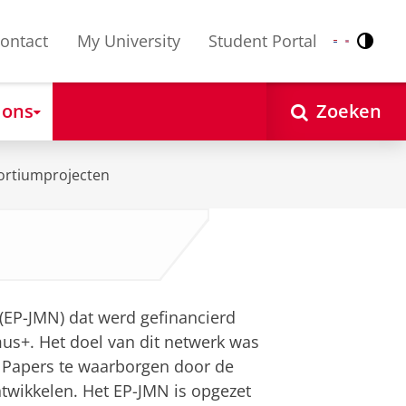
ontact
My University
Student Portal
Contr
Nederlands
English
 ons
Zoeken
ortiumprojecten
(EP-JMN) dat werd gefinancierd
us+. Het doel van dit netwerk was
n Papers te waarborgen door de
ontwikkelen. Het EP-JMN is opgezet