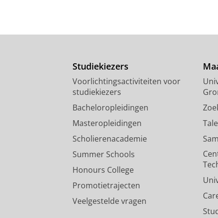
Studiekiezers
Maa
Voorlichtingsactiviteiten voor
Univ
studiekiezers
Gro
Bacheloropleidingen
Zoe
Masteropleidingen
Tal
Scholierenacademie
Sam
Cen
Summer Schools
Tec
Honours College
Uni
Promotietrajecten
Car
Veelgestelde vragen
Stu