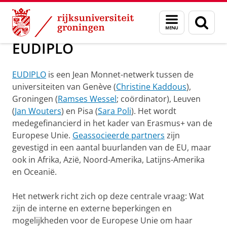
Skip
Skip
Over ons
Consortiumprojecten
Menu
Zoek
to
to
en
Content
Navigation
zoeken
EUDIPLO
EUDIPLO
is een Jean Monnet-netwerk tussen de
universiteiten van Genève (
Christine Kaddous
),
Groningen (
Ramses Wessel
; coördinator), Leuven
(
Jan Wouters
) en Pisa (
Sara Poli
). Het wordt
medegefinancierd in het kader van Erasmus+ van de
Europese Unie.
Geassocieerde partners
zijn
gevestigd in een aantal buurlanden van de EU, maar
ook in Afrika, Azië, Noord-Amerika, Latijns-Amerika
en Oceanië.
Het netwerk richt zich op deze centrale vraag: Wat
zijn de interne en externe beperkingen en
mogelijkheden voor de Europese Unie om haar