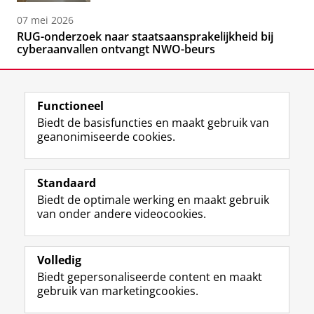
07 mei 2026
RUG-onderzoek naar staatsaansprakelijkheid bij
cyberaanvallen ontvangt NWO-beurs
Functioneel
Biedt de basisfuncties en maakt gebruik van
geanonimiseerde cookies.
F
L
R
I
Y
Volg de RUG
a
i
S
n
o
Standaard
c
n
S
s
u
Biedt de optimale werking en maakt gebruik
e
k
-
t
T
Studiekiezers
van onder andere videocookies.
b
e
f
a
u
Maatschappij/bedrijven
o
d
e
g
b
o
I
e
r
e
Alumni
k
n
d
a
-
Volledig
p
-
R
m
k
Biedt gepersonaliseerde content en maakt
Over ons
a
p
i
-
a
gebruik van marketingcookies.
g
a
j
a
n