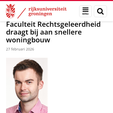
Skip
Skip
Over ons
Nieuwsarchief
Menu
Zoek
to
to
en
Content
Navigation
zoeken
Faculteit Rechtsgeleerdheid
draagt bij aan snellere
woningbouw
27 februari 2026