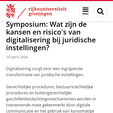
Skip
Skip
Over ons
Nieuwsarchief
Menu
Zoek
to
to
en
Content
Navigation
zoeken
Symposium: Wat zijn de
kansen en risico's van
digitalisering bij juridische
instellingen?
16 april 2026
Digitalisering zorgt voor een ingrijpende
transformatie van juridische instellingen.
Gerechtelijke procedures, bestuursrechtelijke
procedures en buitengerechtelijke
geschillenbeslechtingsmechanismen worden in
toenemende mate gekenmerkt door digitale
communicatie en het gebruik van kunstmatige