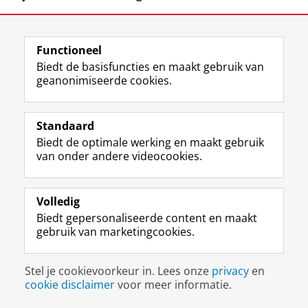
Functioneel
Biedt de basisfuncties en maakt gebruik van
geanonimiseerde cookies.
F
L
R
I
Y
Volg de RUG
a
i
S
n
o
Standaard
c
n
S
s
u
Biedt de optimale werking en maakt gebruik
e
k
-
t
T
Studiekiezers
van onder andere videocookies.
b
e
f
a
u
Maatschappij/bedrijven
o
d
e
g
b
o
I
e
r
e
Alumni
k
n
d
a
-
Volledig
p
-
R
m
k
Biedt gepersonaliseerde content en maakt
Over ons
a
p
i
-
a
gebruik van marketingcookies.
g
a
j
a
n
i
g
k
c
a
Disclaimer & Copyright
Privacy
Cookies
n
i
s
c
a
Stel je cookievoorkeur in. Lees onze
privacy
en
Inloggen
a
n
u
o
l
cookie disclaimer
voor meer informatie.
R
a
n
u
R