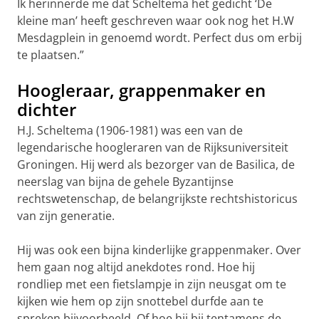
Ik herinnerde me dat Scheltema het gedicht ‘De
kleine man’ heeft geschreven waar ook nog het H.W
Mesdagplein in genoemd wordt. Perfect dus om erbij
te plaatsen.”
Hoogleraar, grappenmaker en
dichter
H.J. Scheltema (1906-1981) was een van de
legendarische hoogleraren van de Rijksuniversiteit
Groningen. Hij werd als bezorger van de Basilica, de
neerslag van bijna de gehele Byzantijnse
rechtswetenschap, de belangrijkste rechtshistoricus
van zijn generatie.
Hij was ook een bijna kinderlijke grappenmaker. Over
hem gaan nog altijd anekdotes rond. Hoe hij
rondliep met een fietslampje in zijn neusgat om te
kijken wie hem op zijn snottebel durfde aan te
spreken bijvoorbeeld. Of hoe hij bij tentamens de