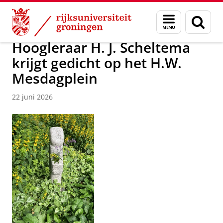
Skip
Skip
Over ons
Nieuwsarchief
Menu
Zoek
to
to
en
Content
Navigation
zoeken
Hoogleraar H. J. Scheltema
krijgt gedicht op het H.W.
Mesdagplein
22 juni 2026