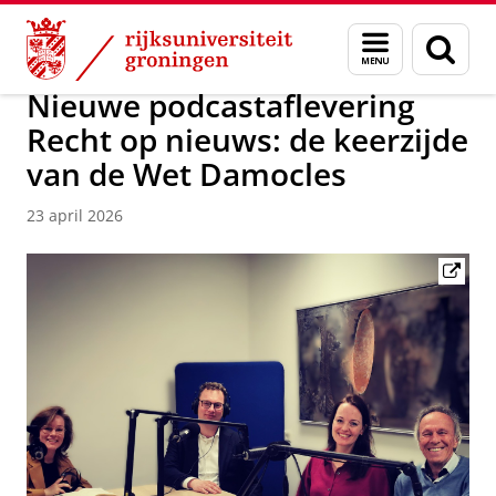
Skip
Skip
Over ons
Nieuwsarchief
Menu
Zoek
to
to
en
Content
Navigation
zoeken
Nieuwe podcastaflevering
Recht op nieuws: de keerzijde
van de Wet Damocles
23 april 2026