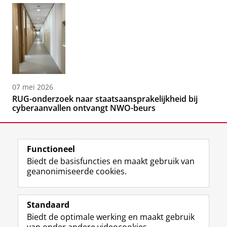
07 mei 2026
RUG-onderzoek naar staatsaansprakelijkheid bij
cyberaanvallen ontvangt NWO-beurs
Functioneel
Biedt de basisfuncties en maakt gebruik van
geanonimiseerde cookies.
F
L
R
I
Y
Volg de RUG
a
i
S
n
o
Standaard
c
n
S
s
u
Biedt de optimale werking en maakt gebruik
e
k
-
t
T
Studiekiezers