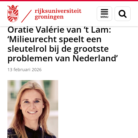
Skip
Skip
Over ons
Nieuwsarchief
Menu
Zoek
to
to
en
Content
Navigation
zoeken
Oratie Valérie van ‘t Lam:
‘Milieurecht speelt een
sleutelrol bij de grootste
problemen van Nederland’
13 februari 2026