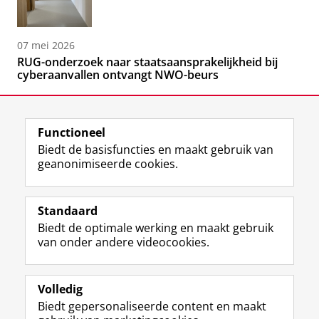
07 mei 2026
RUG-onderzoek naar staatsaansprakelijkheid bij
cyberaanvallen ontvangt NWO-beurs
Functioneel
Biedt de basisfuncties en maakt gebruik van
geanonimiseerde cookies.
F
L
R
I
Y
Volg de RUG
a
i
S
n
o
Standaard
c
n
S
s
u
Biedt de optimale werking en maakt gebruik
e
k
-
t
T
Studiekiezers
van onder andere videocookies.
b
e
f
a
u
Maatschappij/bedrijven
o
d
e
g
b
o
I
e
r
e
Alumni
k
n
d
a
-
Volledig
p
-
R
m
k
Biedt gepersonaliseerde content en maakt
Over ons
a
p
i
-
a