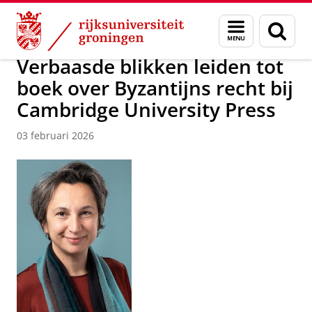
Skip
Skip
Over ons
Nieuwsarchief
Menu
Zoek
to
to
en
Content
Navigation
zoeken
Verbaasde blikken leiden tot
boek over Byzantijns recht bij
Cambridge University Press
03 februari 2026