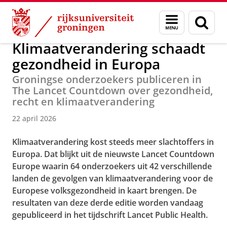
Skip
Skip
Over ons
Nieuwsarchief
Menu
Zoek
to
to
en
Content
Navigation
zoeken
Klimaatverandering schaadt
gezondheid in Europa
Groningse onderzoekers publiceren in
The Lancet Countdown over gezondheid,
recht en klimaatverandering
22 april 2026
Klimaatverandering kost steeds meer slachtoffers in
Europa. Dat blijkt uit de nieuwste Lancet Countdown
Europe waarin 64 onderzoekers uit 42 verschillende
landen de gevolgen van klimaatverandering voor de
Europese volksgezondheid in kaart brengen. De
resultaten van deze derde editie worden vandaag
gepubliceerd in het tijdschrift Lancet Public Health.