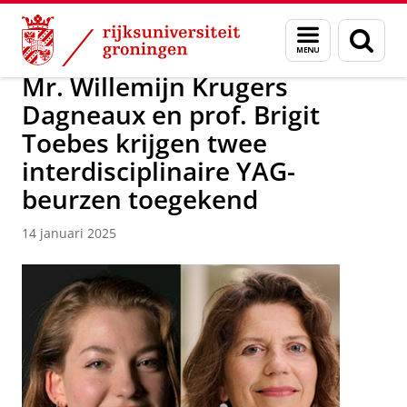
Skip
Skip
Over ons
Nieuwsarchief
Menu
Zoek
to
to
en
Content
Navigation
zoeken
Mr. Willemijn Krugers
Dagneaux en prof. Brigit
Toebes krijgen twee
interdisciplinaire YAG-
beurzen toegekend
14 januari 2025