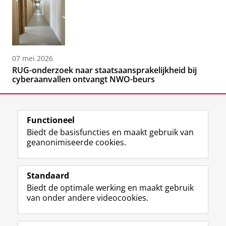
07 mei 2026
RUG-onderzoek naar staatsaansprakelijkheid bij
cyberaanvallen ontvangt NWO-beurs
Functioneel
Biedt de basisfuncties en maakt gebruik van
geanonimiseerde cookies.
F
L
R
I
Y
Volg de RUG
a
i
S
n
o
Standaard
c
n
S
s
u
Biedt de optimale werking en maakt gebruik
e
k
-
t
T
Studiekiezers
van onder andere videocookies.
b
e
f
a
u
Maatschappij/bedrijven
o
d
e
g
b
o
I
e
r
e