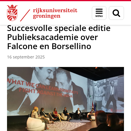
Skip
Skip
Over ons
Nieuwsarchief
Menu
Zoek
to
to
en
Content
Navigation
zoeken
Succesvolle speciale editie
Publieksacademie over
Falcone en Borsellino
16 september 2025