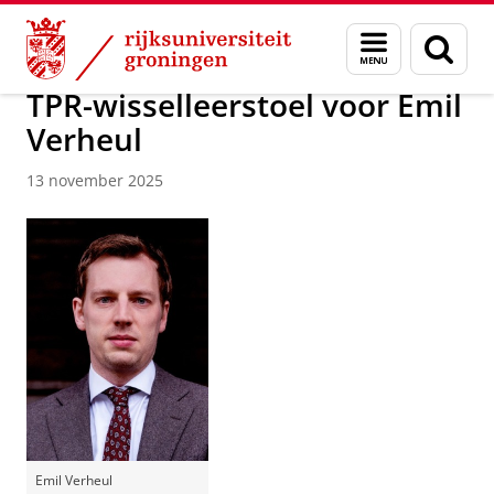
Skip
Skip
Over ons
Nieuwsarchief
Menu
Zoek
to
to
en
Content
Navigation
zoeken
TPR-wisselleerstoel voor Emil
Verheul
13 november 2025
Emil Verheul