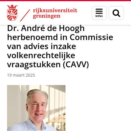
Skip
Skip
Over ons
Nieuwsarchief
Menu
Zoek
to
to
en
Content
Navigation
zoeken
Dr. André de Hoogh
herbenoemd in Commissie
van advies inzake
volkenrechtelijke
vraagstukken (CAVV)
19 maart 2025