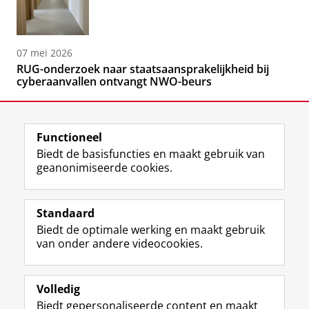
07 mei 2026
RUG-onderzoek naar staatsaansprakelijkheid bij
cyberaanvallen ontvangt NWO-beurs
Functioneel
Biedt de basisfuncties en maakt gebruik van
geanonimiseerde cookies.
F
L
R
I
Y
Volg de RUG
a
i
S
n
o
Standaard
c
n
S
s
u
Biedt de optimale werking en maakt gebruik
e
k
-
t
T
Studiekiezers
van onder andere videocookies.
b
e
f
a
u
Maatschappij/bedrijven
o
d
e
g
b
o
I
e
r
e
Alumni
k
n
d
a
-
Volledig
p
-
R
m
k
Biedt gepersonaliseerde content en maakt