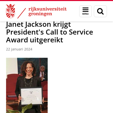
Skip
Skip
Over ons
Nieuwsarchief
Menu
Zoek
to
to
en
Content
Navigation
zoeken
Janet Jackson krijgt
President's Call to Service
Award uitgereikt
22 januari 2024