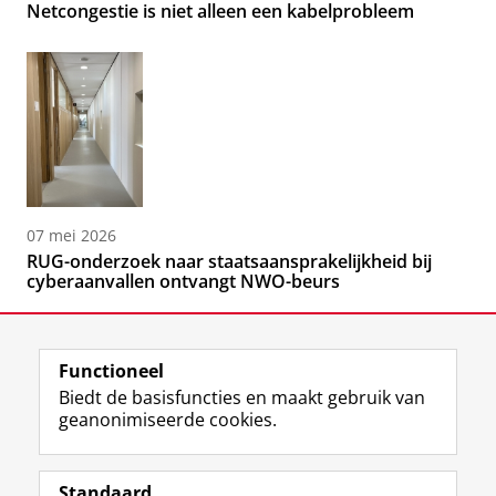
Netcongestie is niet alleen een kabelprobleem
07 mei 2026
RUG-onderzoek naar staatsaansprakelijkheid bij
cyberaanvallen ontvangt NWO-beurs
Functioneel
Biedt de basisfuncties en maakt gebruik van
geanonimiseerde cookies.
F
L
R
I
Y
Volg de RUG
a
i
S
n
o
Standaard