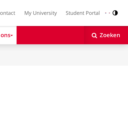
ontact
My University
Student Portal
Contr
Nederlands
English
 ons
Zoeken