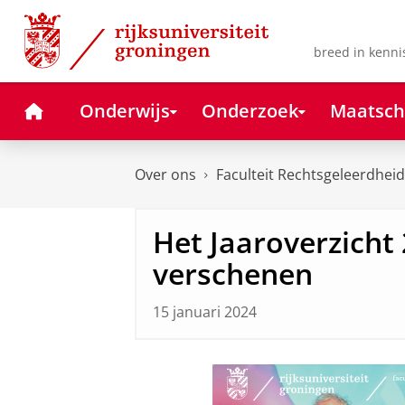
Skip
Skip
to
to
Content
Navigation
breed in kenni
Home
Onderwijs
Onderzoek
Maatsch
Over ons
Faculteit Rechtsgeleerdheid
Het Jaaroverzicht 
verschenen
15 januari 2024