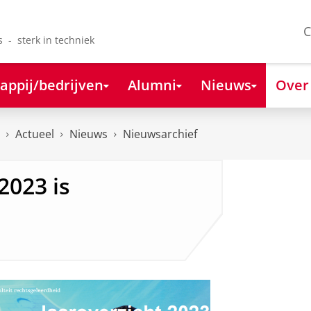
C
s - sterk in techniek
appij/bedrijven
Alumni
Nieuws
Over
Actueel
Nieuws
Nieuwsarchief
2023 is