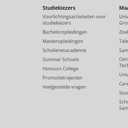
Studiekiezers
Maa
Voorlichtingsactiviteiten voor
Univ
studiekiezers
Gro
Bacheloropleidingen
Zoe
Masteropleidingen
Tal
Scholierenacademie
Sam
Cen
Summer Schools
Tec
Honours College
Uni
Promotietrajecten
Car
Veelgestelde vragen
Stu
Sch
Sam